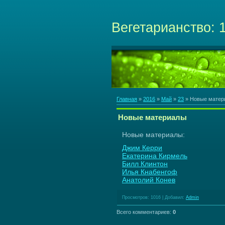
Вегетарианство: 
Главная
»
2016
»
Май
»
23
» Новые матер
Новые материалы
Новые материалы:
Джим Керри
Екатерина Кирмель
Билл Клинтон
Илья Кнабенгоф
Анатолий Конев
Просмотров
:
1016
|
Добавил
:
Admin
Всего комментариев
:
0