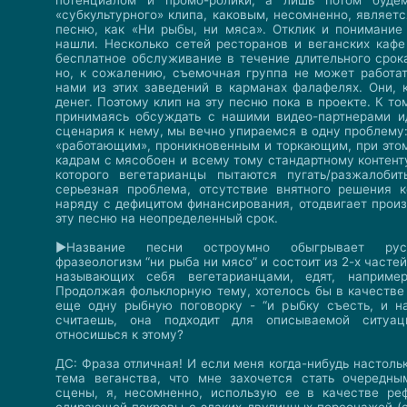
потенциалом и промо-ролики, а лишь потом буде
«субкультурного» клипа, каковым, несомненно, являет
песню, как «Ни рыбы, ни мяса». Отклик и понимание
нашли. Несколько сетей ресторанов и веганских каф
бесплатное обслуживание в течение длительного срок
но, к сожалению, съемочная группа не может работа
нами из этих заведений в карманах фалафелях. Они, к
денег. Поэтому клип на эту песню пока в проекте. К то
принимаясь обсуждать с нашими видео-партнерами и
сценария к нему, мы вечно упираемся в одну проблему:
«работающим», проникновенным и торкающим, при этом
кадрам с мясобоен и всему тому стандартному контент
которого вегетарианцы пытаются пугать/разжалобит
серьезная проблема, отсутствие внятного решения к
наряду с дефицитом финансирования, отодвигает произ
эту песню на неопределенный срок.
►Название песни остроумно обыгрывает рус
фразеологизм “ни рыба ни мясо” и состоит из 2-х частей
называющих себя вегетарианцами, едят, например
Продолжая фольклорную тему, хотелось бы в качестве
еще одну рыбную поговорку - “и рыбку съесть, и на
считаешь, она подходит для описываемой ситуа
относишься к этому?
ДС: Фраза отличная! И если меня когда-нибудь настоль
тема веганства, что мне захочется стать очередны
сцены, я, несомненно, использую ее в качестве ре