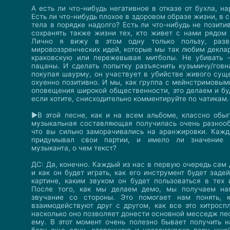
А есть ли что-нибудь негативное в отказе от бухла, на
Есть ли что-нибудь плохое в здоровом образе жизни, в 
тела в порядке надолго? Есть ли что-нибудь не позити
сохранять также жизни тех, кто живет с нами рядом 
Лично я вижу в этом одну только пользу, разв
мировоззренческих идей, которые мы так любим деклар
краковскую или пережевывая митболы. Не убивать —
пацаны. И сделать попытку разъяснить кузьмичу/говн
покупая шаурму, он участвует в убийстве живого сущ
охуенно позитивно. И мы, как группа с мейнстримовы
оповещения широкой общественности, это делаем и буд
если хотите, снисходительно комментируйте по чатикам
►В этой песне, как и на всем альбоме, классно обы
музыкальная составляющая получилась очень разноо
что вы сильно заморачивались на аранжировки. Каж
придумывал свои партии, и имело ли значение д
музыканта, о чем текст?
ДС: Да, конечно. Каждый из нас в первую очередь сам 
и как он будет играть, как его инструмент будет зад
картине, каким звуком он будет пользоваться в тех 
После того, как мы делаем демо, мы получаем наг
звучание со стороны. Это помогает нам понять, 
взаимодействуют друг с другом, как все это хитроспл
насколько оно позволяет донести основной месседж пе
ему. В этот момент очень полезно бывает получить 