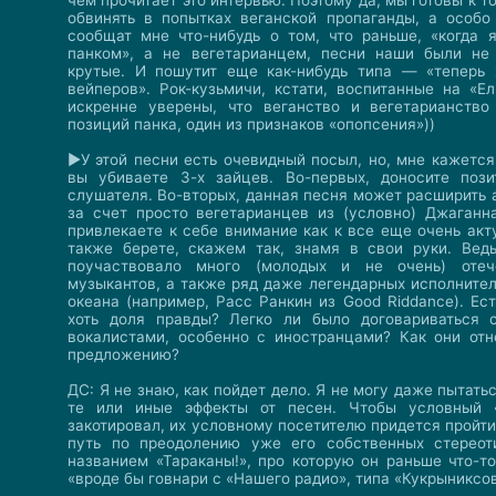
чем прочитает это интервью. Поэтому да, мы готовы к то
обвинять в попытках веганской пропаганды, а особ
сообщат мне что-нибудь о том, что раньше, «когда
панком», а не вегетарианцем, песни наши были не
крутые. И пошутит еще как-нибудь типа — «теперь
вейперов». Рок-кузьмичи, кстати, воспитанные на «Е
искренне уверены, что веганство и вегетарианство
позиций панка, один из признаков «опопсения»))
►У этой песни есть очевидный посыл, но, мне кажется,
вы убиваете 3-х зайцев. Во-первых, доносите поз
слушателя. Во-вторых, данная песня может расширить 
за счет просто вегетарианцев из (условно) Джаганнат
привлекаете к себе внимание как к все еще очень акт
также берете, скажем так, знамя в свои руки. Вед
поучаствовало много (молодых и не очень) отеч
музыкантов, а также ряд даже легендарных исполнител
океана (например, Расс Ранкин из Good Riddance). Ес
хоть доля правды? Легко ли было договариваться 
вокалистами, особенно с иностранцами? Как они от
предложению?
ДС: Я не знаю, как пойдет дело. Я не могу даже пытать
те или иные эффекты от песен. Чтобы условный 
закотировал, их условному посетителю придется пройт
путь по преодолению уже его собственных стереот
названием «Тараканы!», про которую он раньше что-то
«вроде бы говнари с «Нашего радио», типа «Кукрыниксо