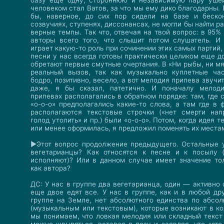
базу еще одну, стороннюю и независимую пару ушей
человеком стал Ватов, за что мы ему дико благодарны. 
бы, наверное, до сих пор сидели на базе и беско
созвучиях, ступенях, диссонансах, не могли бы найти 
верные темпы. Так что, отвечая на твой вопрос: в 95
авторы всего того, что слышит потом слушатель. И
играет какую-то роль при сочинении этих самых партий, 
песни у нас всегда готовы практически целиком еще до
обретают первые смутные очертания. В «Ни рыбы, ни м
реальный вызов, так как музыкально куплетные час
бодро, позитивно, весело, а вот мелодия припева звучит
даже, я бы сказал, патетично. И поначалу мелод
припевах располагались в обратном порядке: там, где 
«о-о-о» предполагались какие-то слова, а там где в 
располагаются текстовые строчки («нет смерти нап
голод утолить» и пр.) были «о-о-о». Потом, когда идея 
или менее оформилась, я предложил поменять их места
►Этот вопрос продолжение предыдущего. Остальные 
вегетарианцы? Как относятся к песне и к посылу (
исполняют)? Или в данном случае имеет значение то
как автора?
ДС: У нас в группе два вегетарианца, один — активно
еще двое едят все. У нас в группе, как и в любой др
группе на Земле, нет абсолютного единства по абсо
(музыкальным или текстовым), которые возникают в ко
мы понимаем, что ловкая мелодия или складный текст 