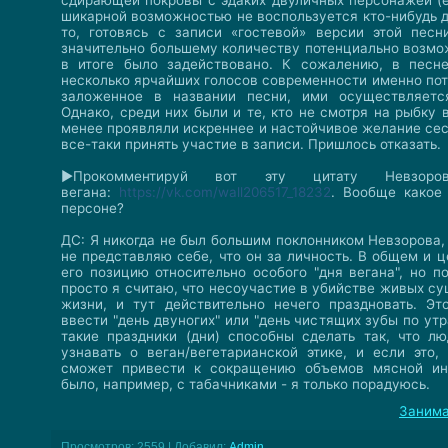
сдирающей покровы с эдаких двуличных персонажей (е
шикарной возможностью не воспользуется кто-нибудь д
то, готовясь с записи «гостевой» версии этой песн
значительно большему количеству потенциально возмо
в итоге было задействовано. К сожалению, в пес
несколько ярчайших голосов современности именно пот
заложенное в названии песни, ими осуществляетс
Однако, среди них были и те, кто не смотря на рыбку 
менее проявляли искреннее и настойчивое желание сест
все-таки принять участие в записи. Пришлось отказать.
►Прокомментируй вот эту цитату Невзор
вегана:
https://vk.com/wall206517_18232
. Вообще какое
персоне?
ДС: Я никогда не был большим поклонником Невзорова,
не представляю себе, что он за личность. В общем и 
его позицию относительно особого "дня вегана", но п
просто я считаю, что несоучастие в убийстве живых с
жизни, и тут действительно нечего праздновать. Эт
ввести "день двуногих" или "день чистящих зубы по утр
такие праздники (дни) способны сделать так, что л
узнавать о веган/вегетарианской этике, и если это,
сможет привести к сокращению объемов мясной инд
было, например, с табачниками - я только порадуюсь.
Занима
Просмотров
:
2559
|
Добавил
:
Admin