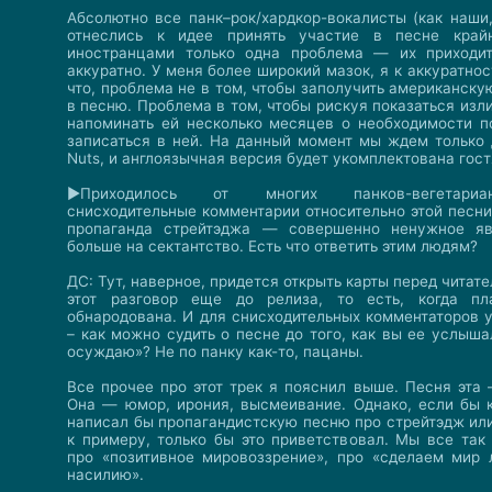
Абсолютно все панк–рок/хардкор-вокалисты (как наши,
отнеслись к идее принять участие в песне край
иностранцами только одна проблема — их приходит
аккуратно. У меня более широкий мазок, я к аккуратнос
что, проблема не в том, чтобы заполучить американску
в песню. Проблема в том, чтобы рискуя показаться из
напоминать ей несколько месяцев о необходимости п
записаться в ней. На данный момент мы ждем только
Nuts, и англоязычная версия будет укомплектована гос
►Приходилось от многих панков-вегетари
снисходительные комментарии относительно этой песни,
пропаганда стрейтэджа — совершенно ненужное я
больше на сектантство. Есть что ответить этим людям?
ДС: Тут, наверное, придется открыть карты перед чита
этот разговор еще до релиза, то есть, когда п
обнародована. И для снисходительных комментаторов у
– как можно судить о песне до того, как вы ее услыша
осуждаю»? Не по панку как-то, пацаны.
Все прочее про этот трек я пояснил выше. Песня эта 
Она — юмор, ирония, высмеивание. Однако, если бы к
написал бы пропагандистскую песню про стрейтэдж или
к примеру, только бы это приветствовал. Мы все так
про «позитивное мировоззрение», про «сделаем мир 
насилию».