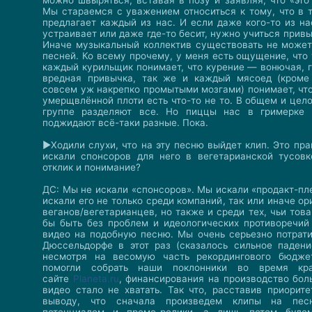
можно швыряться, вставая в позу и заявляя, что «это
Мы стараемся с уважением относиться к тому, что в 
предлагает каждый из нас. И если даже кого-то из на
устраивает или даже где-то бесит, нужно учиться привы
Иначе музыкальный коллектив существовать не может.
песней. Ко всему прочему, у меня есть ощущение, что 
каждый курильщик понимает, что курение — вонючая, г
вредная привычка, так же и каждый мясоед (кроме
совсем уж накрепко промытыми мозгами) понимает, что
умерщвлённой плоти есть что-то не то. В общем и цел
группе разделяют все. Но пиццы нас в гримерке 
поджидают всё-таки разные. Пока.
►Ходили слухи, что на эту песню выйдет клип. Это пр
искали спонсоров для него в вегетарианской тусов
отклик и понимание?
ДС: Мы не искали «спонсоров». Мы искали «продакт-пл
искали его не только среди компаний, так или иначе о
веганов/вегетарианцев, но также и среди тех, чьи тов
бы быть без проблем и идеологических противоречий
видео на подобную песню. Мы очень серьезно потрати
Дюссельдорфе в этот раз (сказалось сильное паден
несмотря на весомую часть рекордингового бюдже
помогли собрать наши поклонники во время кра
сайте
Planeta.ru
, финансирования на производство бол
видео стало не хватать. Так что, расставив приорит
выводу, что сначала произведем клипы на пе