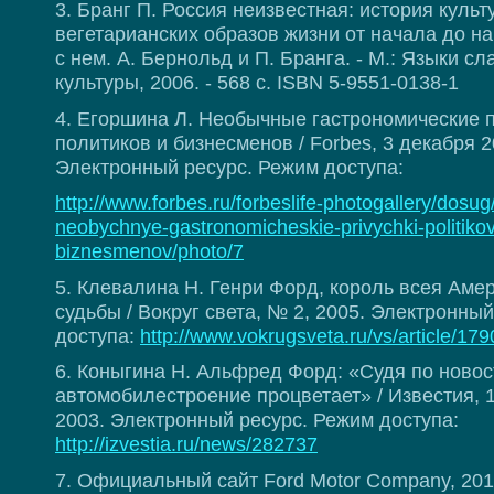
3. Бранг П. Россия неизвестная: история культ
вегетарианских образов жизни от начала до на
с нем. А. Бернольд и П. Бранга. - М.: Языки с
культуры, 2006. - 568 с. ISBN 5-9551-0138-1
4. Егоршина Л. Необычные гастрономические 
политиков и бизнесменов / Forbes, 3 декабря 2
Электронный ресурс. Режим доступа:
http://www.forbes.ru/forbeslife-photogallery/dosu
neobychnye-gastronomicheskie-privychki-politikov
biznesmenov/photo/7
5. Клевалина Н. Генри Форд, король всея Амер
судьбы / Вокруг света, № 2, 2005. Электронны
доступа:
http://www.vokrugsveta.ru/vs/article/179
6. Коныгина Н. Альфред Форд: «Судя по новос
автомобилестроение процветает» / Известия, 
2003. Электронный ресурс. Режим доступа:
http://izvestia.ru/news/282737
7. Официальный сайт Ford Motor Company, 20