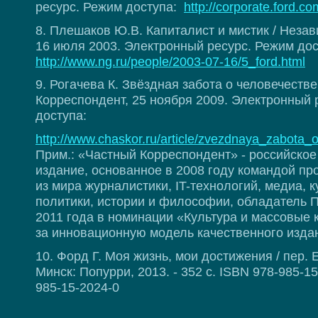
ресурс. Режим доступа:
http://corporate.ford.co
8. Плешаков Ю.В. Капиталист и мистик / Незав
16 июля 2003. Электронный ресурс. Режим дос
http://www.ng.ru/people/2003-07-16/5_ford.html
9. Рогачева К. Звёздная забота о человечестве
Корреспондент, 25 ноября 2009. Электронный 
доступа:
http://www.chaskor.ru/article/zvezdnaya_zabota
Прим.: «Частный Корреспондент» - российское
издание, основанное в 2008 году командой п
из мира журналистики, IT-технологий, медиа, к
политики, истории и философии, обладатель 
2011 года в номинации «Культура и массовые
за инновационную модель качественного изда
10. Форд Г. Моя жизнь, мои достижения / пер. Е
Минск: Попурри, 2013. - 352 с. ISBN 978-985-15
985-15-2024-0