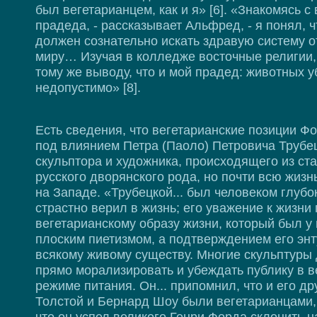
был вегетарианцем, как и я» [6]. «Знакомясь с
прадеда, - рассказывает Альфред, - я понял, чт
должен сознательно искать здравую систему 
миру… Изучая в колледже восточные религии,
тому же выводу, что и мой прадед: животных у
недопустимо» [8].
Есть сведения, что вегетарианские позиции Ф
под влиянием Петра (Паоло) Петровича Трубец
скульптора и художника, происходящего из ст
русского дворянского рода, но почти всю жиз
на Западе. «Трубецкой... был человеком глубо
страстно верил в жизнь; его уважение к жизни 
вегетарианскому образу жизни, который был у 
плоским пиетизмом, а подтверждением его энт
всякому живому существу. Многие скульптур
прямо морализировать и убеждать публику в в
режиме питания. Он... припомнил, что и его др
Толстой и Бернард Шоу были вегетарианцами, 
что он успел великого Генри Форда склонить н