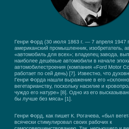
Генри Форд (30 июля 1863 г. — 7 апреля 1947 г
американский промышленник, изобретатель, а
«автомобиль для всех»; владелец завода, вы
наиболее дешёвые автомобили в начале эпох
автомобилестроения (компания «Ford Motor C
работает по сей день) [7]. Известно, что духо
Генри Форда нашли выражение в его «склонно
вегетарианству, поскольку насилие и кровопр
чуждо его натуре» [8]. Одно из его высказыва
бы лучше без мяса» [1].
Генри Форд, как пишет К. Рогачева, «был веге
всячески стимулировал своих рабочих к
самосовершенствованию. Так, непьющего и в